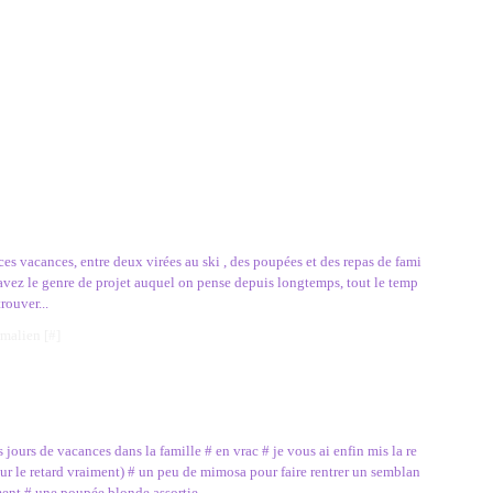
ces vacances, entre deux virées au ski , des poupées et des repas de fami
avez le genre de projet auquel on pense depuis longtemps, tout le temp
rouver...
rmalien [
#
]
 jours de vacances dans la famille # en vrac # je vous ai enfin mis la re
our le retard vraiment) # un peu de mimosa pour faire rentrer un semblan
ment # une poupée blonde assortie...