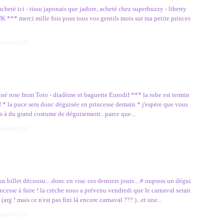
heté ici - tissu japonais que jadore, acheté chez superbuzzy - liberty
K *** merci mille fois pour tous vos gentils mots sur ma petite princes
rmalien [
#
]
atiné rose from Toto - diadème et baguette Eurodif *** la robe est termin
uf * la puce sera donc déguisée en princesse demain * j'espère que vous
s à du grand costume de déguisement...parce que...
rmalien [
#
]
un billet décousu....donc en vrac ces derniers jours....# oupssss un dégui
ncesse à faire ! la crèche nous a prévenu vendredi que le carnaval serait
(arg ! mais ce n'est pas fini là encore carnaval ??? )...et une...
rmalien [
#
]