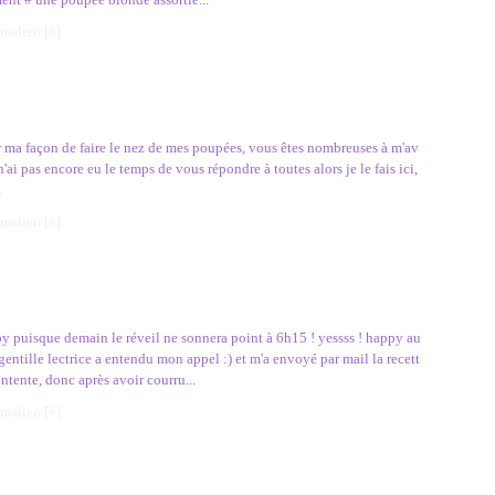
rmalien [
#
]
r ma façon de faire le nez de mes poupées, vous êtes nombreuses à m'av
n'ai pas encore eu le temps de vous répondre à toutes alors je le fais ici,
.
rmalien [
#
]
y puisque demain le réveil ne sonnera point à 6h15 ! yessss ! happy au
gentille lectrice a entendu mon appel :) et m'a envoyé par mail la recett
ontente, donc après avoir courru...
rmalien [
#
]