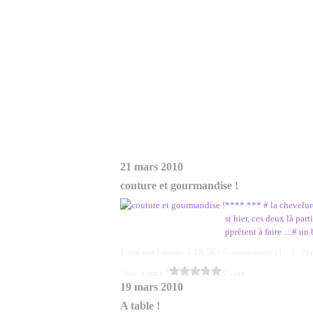
21 mars 2010
couture et gourmandise !
**** *** # la chevelure
si hier, ces deux là pa
pprêtent à faire ....# u
Posté par Lisenn- à 16:56 -
Commentaires [
…
]
- Pe
Vous aimez ?
0 vote
19 mars 2010
A table !