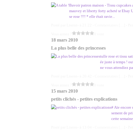
Bavoir patron maison - Tissu cupcakes ac
mauvey et liberty forty acheté sr Ebay U
se rose !!!! * elle était ravie...
Posté par Lisenn- à 21:22 -
Commentaires [
…
]
- Pe
Vous aimez ?
0 vote
18 mars 2010
La plus belle des princesses
tulle rose et tissu s
ée juste à temps ! o
ne vous attendiez pa
Posté par Lisenn- à 20:42 -
Commentaires [
…
]
- Pe
Vous aimez ?
0 vote
15 mars 2010
petits clichés - petites explications
# Aïe encore 
sement de pri
cette semaine 
Posté par Lisenn- à 13:04 -
Commentaires [
…
]
- Pe