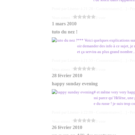
Posté par Lisenn- à 21:28 -
Commentaires [
…
]
- Pe
Vous aimez ?
0 vote
1 mars 2010
tuto du nez !
*** Voici quelques explications su
oir demander des info à ce sujet, je 
et ça servira au plus grand nombre..
Posté par Lisenn- à 21:55 -
Commentaires [
…
]
- Pe
Vous aimez ?
0 vote
28 février 2010
happy sunday evening
# et même very very happ
ssi parce qu' Hélène, une 
e du russe ! je suis trop c
Posté par Lisenn- à 22:09 -
Commentaires [
…
]
- Pe
Vous aimez ?
0 vote
26 février 2010