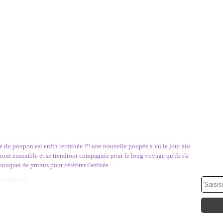
 du poupon est enfin terminée !!! une nouvelle poupée a vu le jour aus
rtiront ensemble et se tiendront compagnie pour le long voyage qu'ils s'a
n bouquet de prunus pour célébrer l'arrivée...
rmalien [
#
]