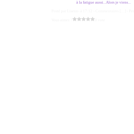
à la fatigue aussi...Alors je viens...
Posté par Lisenn- à 17:12 -
Commentaires [
…
]
- Pe
Vous aimez ?
0 vote