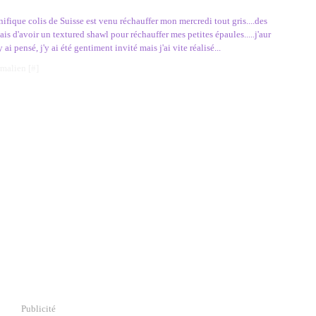
ique colis de Suisse est venu réchauffer mon mercredi tout gris....des
ais d'avoir un textured shawl pour réchauffer mes petites épaules.....j'aur
'y ai pensé, j'y ai été gentiment invité mais j'ai vite réalisé...
rmalien [
#
]
Publicité