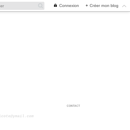
Connexion
+
Créer mon blog
CONTACT
icote@ymail.com