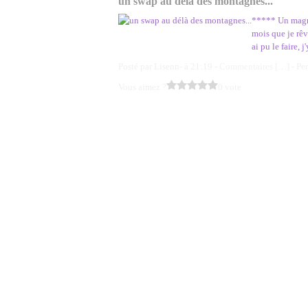
un swap au délà des montagnes...
***** Un magnif
mois que je rêv
ai pu le faire, j
Posté par Lisenn- à 21:19 -
Commentaires [
…
]
- Pe
Vous aimez ?
0 vote