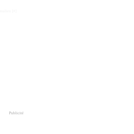
rmalien [
#
]
Publicité