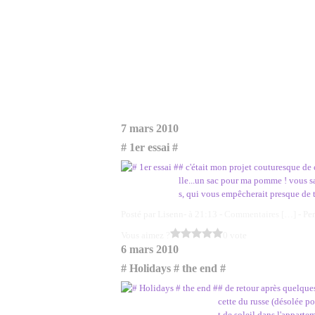
7 mars 2010
# 1er essai #
# c'était mon projet couturesque de 
lle...un sac pour ma pomme ! vous s
s, qui vous empêcherait presque de t
Posté par Lisenn- à 21:13 -
Commentaires [
…
]
- Pe
Vous aimez ?
0 vote
6 mars 2010
# Holidays # the end #
# de retour après quelques
cette du russe (désolée p
t de soleil dans l'apparte