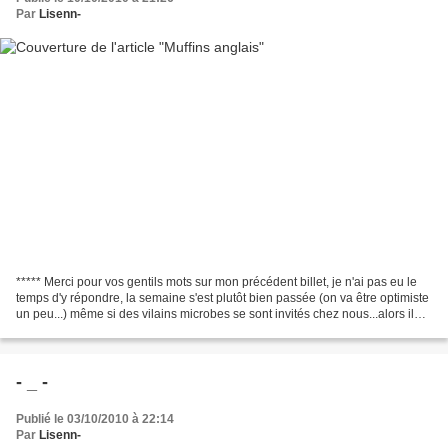
Par
Lisenn-
***** Merci pour vos gentils mots sur mon précédent billet, je n'ai pas eu le
temps d'y répondre, la semaine s'est plutôt bien passée (on va être optimiste
un peu...) même si des vilains microbes se sont invités chez nous...alors il
fallait bien une petite...
- _ -
Publié le 03/10/2010 à 22:14
Par
Lisenn-