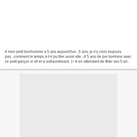
# mon petit bonhomme a 5 ans aujourd'hui...5 ans, je n'y crois toujours
pas...comment le temps a-t-il pu filer aussi vite...# 5 ans de pur bonheur avec
ce petit garçon si vif et si extraordinaire :) ! # en attendant de fêter ses 5 ans
avec toute la famille...