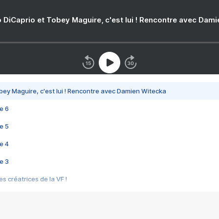
 DiCaprio et Tobey Maguire, c'est lui ! Rencontre avec Dam
bey Maguire, c'est lui ! Rencontre avec Damien Witecka
e 6
e 5
e 4
e 3
s créatrices de la VF !
e 2
e 1