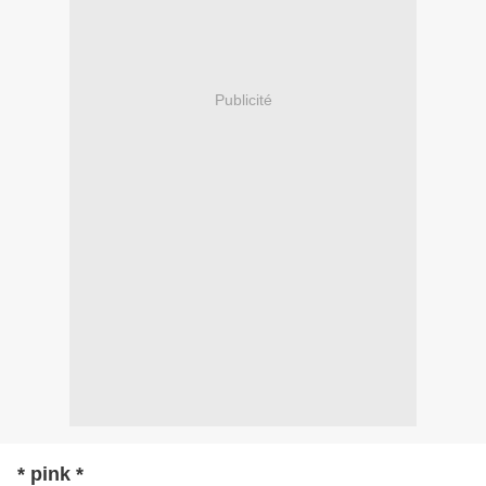
Publicité
* pink *