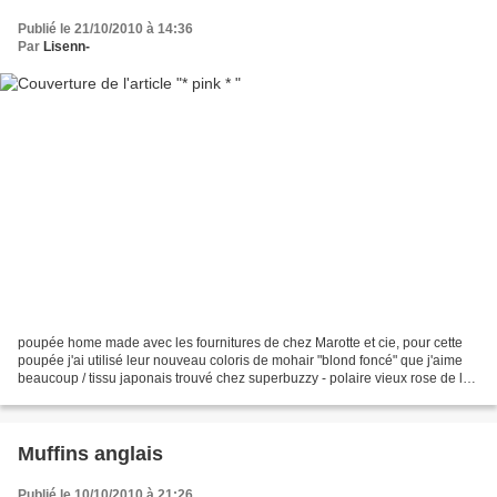
Publié le 21/10/2010 à 14:36
Par
Lisenn-
poupée home made avec les fournitures de chez Marotte et cie, pour cette
poupée j'ai utilisé leur nouveau coloris de mohair "blond foncé" que j'aime
beaucoup / tissu japonais trouvé chez superbuzzy - polaire vieux rose de la
petite mercerie du quartier...
Muffins anglais
Publié le 10/10/2010 à 21:26