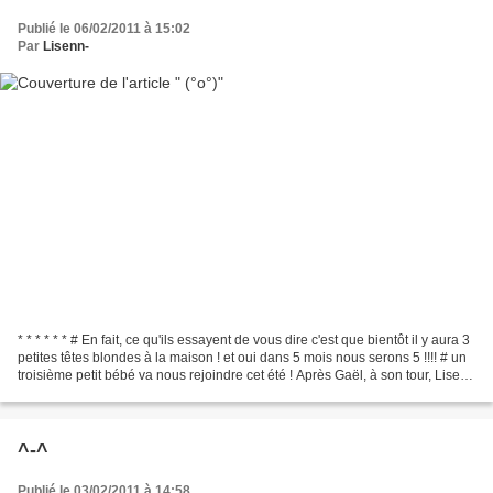
Publié le 06/02/2011 à 15:02
Par
Lisenn-
* * * * * * # En fait, ce qu'ils essayent de vous dire c'est que bientôt il y aura 3
petites têtes blondes à la maison ! et oui dans 5 mois nous serons 5 !!!! # un
troisième petit bébé va nous rejoindre cet été ! Après Gaël, à son tour, Lisenn
va devenir...
^-^
Publié le 03/02/2011 à 14:58