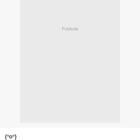
Publicité
(°o°)