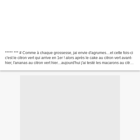
***** *** # Comme à chaque grossesse, jai envie d'agrumes....et cette fois-ci
c'est le citron vert qui arrive en 1er ! alors après le cake au citron vert avant-
hier, l'ananas au citron vert hier....aujourd'hui j'ai testé les macarons au citron
vert hummmm...