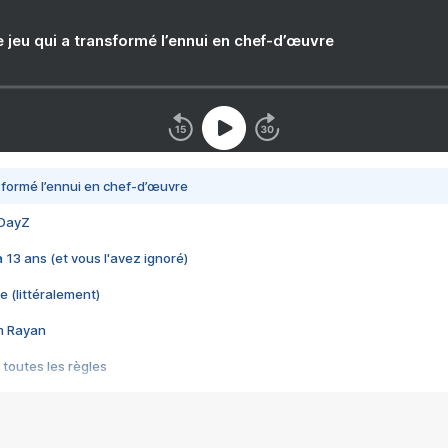
e jeu qui a transformé l’ennui en chef-d’œuvre
nsformé l’ennui en chef-d’œuvre
 DayZ
 a 13 ans (et vous l'avez ignoré)
e (littéralement)
im Rayan
 toutes les règles
s les jeux vidéo
us choquant de Rockstar ? - Le scandale BULLY