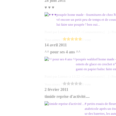
28 juin 2011
♥ ♥ ♥
poupée home made - fournitures de chez Ma
vé encore un petit peu de temps et de cou
lui faire une poupée ! ben oui...
Posté par Lisenn- à 13:27 -
Commentaires [
…
]
- Pe
Vous aimez ?
1 vote
14 avril 2011
^^ pour ses 4 ans ^^
poupée waldorf home made - fo
ornets de glace en crochet n°
gami en papier balnc faite en
Posté par Lisenn- à 13:22 -
Commentaires [
…
]
- Pe
Vous aimez ?
0 vote
2 février 2011
timide reprise d'activité....
# petits essais de fleu
atabricole après un éno
ur des barettes, les aut