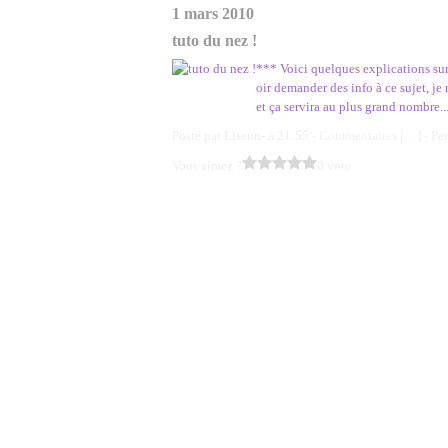
1 mars 2010
tuto du nez !
*** Voici quelques explications su
oir demander des info à ce sujet, je 
et ça servira au plus grand nombre..
Posté par Lisenn- à 21:55 -
Commentaires [
…
]
- Pe
Vous aimez ?
0 vote