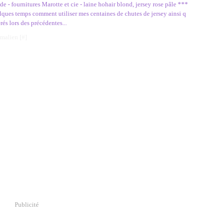
- fournitures Marotte et cie - laine hohair blond, jersey rose pâle ***
lques temps comment utiliser mes centaines de chutes de jersey ainsi q
rés lors des précédentes...
rmalien [
#
]
Publicité