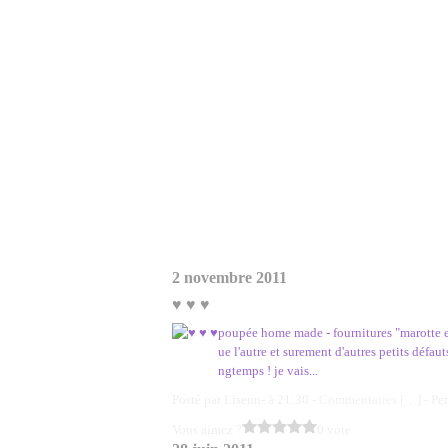
2 novembre 2011
♥ ♥ ♥
poupée home made - fournitures "marotte et 
ue l'autre et surement d'autres petits défauts
ngtemps ! je vais...
Posté par Lisenn- à 21:30 -
Commentaires [
…
]
- Pe
Vous aimez ?
0 vote