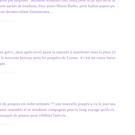
lisé par Bophary , adorable lémurien tout doux,bébé K (je suis archi fa
 petit sachet de bonbons, bloc notes Shinzi Katho, petit ballon papier po
oir thermocollant linnamorata,...
rmalien [
#
]
 en grève, alors après avoir passé la matinée à manifester sous la pluie j'e
 le nouveau berceau pour les poupées de Lisenn...# c'est un vieux berce
ar...
rmalien [
#
]
 du poupon est enfin terminée !!! une nouvelle poupée a vu le jour aus
rtiront ensemble et se tiendront compagnie pour le long voyage qu'ils s'a
n bouquet de prunus pour célébrer l'arrivée...
rmalien [
#
]