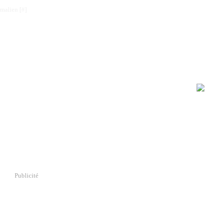
rmalien [
#
]
Publicité