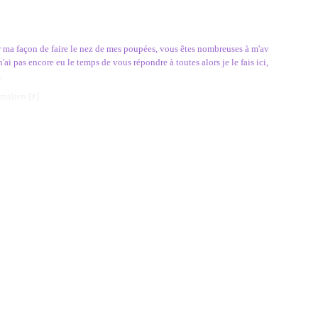
r ma façon de faire le nez de mes poupées, vous êtes nombreuses à m'av
n'ai pas encore eu le temps de vous répondre à toutes alors je le fais ici,
.
rmalien [
#
]