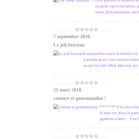
Petit pochon et doudou réa
n), petit van à tractation,
isson, bain moussant, nich
Posté par Lisenn- à 20:29 -
Commentaires [
…
]
- Pe
Vous aimez ?
0 vote
7 septembre 2010
Le joli berceau
# aujourd'hui toute la famille est
n profite pour vous montrer enfin
au qui m'a été offert dans son jus p
Posté par Lisenn- à 19:02 -
Commentaires [
…
]
- Pe
Vous aimez ?
0 vote
21 mars 2010
couture et gourmandise !
**** *** # la chevelure
si hier, ces deux là pa
pprêtent à faire ....# u
Posté par Lisenn- à 16:56 -
Commentaires [
…
]
- Pe
Vous aimez ?
0 vote