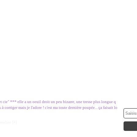
cie" *** elle a un oeuil droit un peu bizarre, une tresse plus longue q
 à corriger mais je l'adore ! c'est ma toute dernière poupée... ça faisait lo
rmalien [
#
]