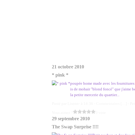
21 octobre 2010
* pink *
poupée home made avec les fournitures d
is de mohair "blond foncé" que j'aime b
la petite mercerie du quartier...
Posté par Lisenn- à 14:36 -
Commentaires [
…
]
- Pe
Vous aimez ?
0 vote
29 septembre 2010
The Swap Surprise !!!!