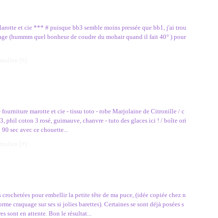
rotte et cie *** # puisque bb3 semble moins pressée que bb1, j'ai trou
rage (hummm quel bonheur de coudre du mohair quand il fait 40° ) pour
rmalien [
#
]
urniture marotte et cie - tissu toto - robe Marjolaine de Citronille / c
3, phil coton 3 rosé, guimauve, chanvre - tuto des glaces ici ! / boîte ori
 90 sec avec ce chouette...
rmalien [
#
]
rs crochetées pour embellir la petite tête de ma puce, (idée copiée chez n
rme craquage sur ses si jolies barettes). Certaines se sont déjà posées s
res sont en attente. Bon le résultat...