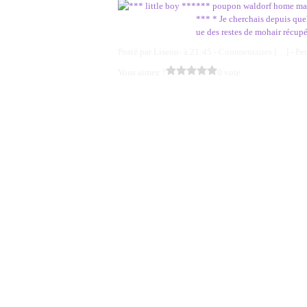
*** poupon waldorf home made 
*** * Je cherchais depuis que
ue des restes de mohair récupé
Posté par Lisenn- à 21:45 -
Commentaires [
…
]
- Pe
Vous aimez ?
0 vote