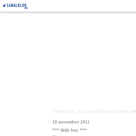
TOURNICOTE...À CLOCHE-PIED
>
CATEGORIES
>
18 novembre 2011
*** little boy ***