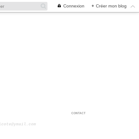
Connexion
+
Créer mon blog
CONTACT
icote@ymail.com