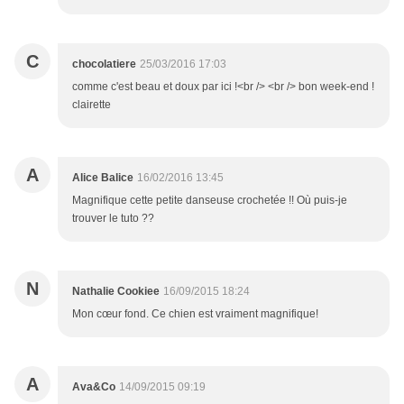
C
chocolatiere
25/03/2016 17:03
comme c'est beau et doux par ici !<br /> <br /> bon week-end !
clairette
A
Alice Balice
16/02/2016 13:45
Magnifique cette petite danseuse crochetée !! Où puis-je
trouver le tuto ??
N
Nathalie Cookiee
16/09/2015 18:24
Mon cœur fond. Ce chien est vraiment magnifique!
A
Ava&Co
14/09/2015 09:19