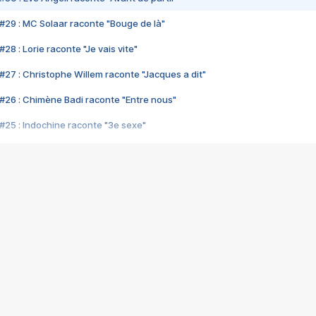
#29 : MC Solaar raconte "Bouge de là"
28 : Lorie raconte "Je vais vite"
#27 : Christophe Willem raconte "Jacques a dit"
#26 : Chimène Badi raconte "Entre nous"
#25 : Indochine raconte "3e sexe"
#24 : Zaho raconte "C'est chelou"
#23 : Patrick Bruel raconte "Au café des délices"
#22 : Kyo raconte "Le chemin"
#21 : Nolwenn Leroy raconte "Cassé"
#20 : Patrick Hernandez raconte "Born to be alive"
#19 : Lorie raconte "Près de moi"
#18 : Michael Jones raconte "A nos actes manqués" (avec Jean-Jacque