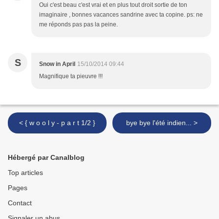
Oui c'est beau c'est vrai et en plus tout droit sortie de ton
imaginaire , bonnes vacances sandrine avec ta copine. ps: ne
me réponds pas pas la peine.
S
Snow in April
15/10/2014 09:44
Magnifique ta pieuvre !!!
< { w o o l y - p a r t 1/2 }
bye bye l'été indien... >
Hébergé par Canalblog
Top articles
Pages
Contact
Signaler un abus