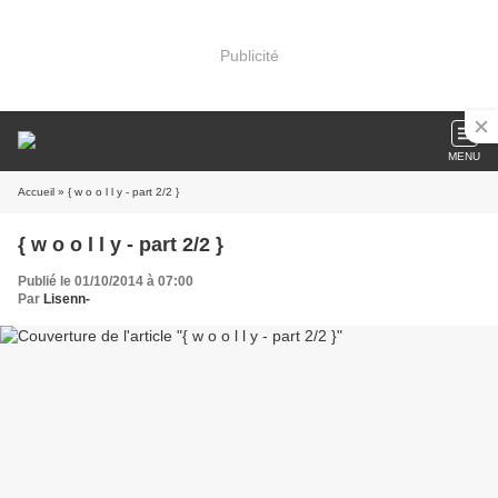
Publicité
MENU
Accueil
» { w o o l l y - part 2/2 }
{ w o o l l y - part 2/2 }
Publié le 01/10/2014 à 07:00
Par
Lisenn-