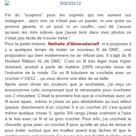
Fin du "suspens" pour les copines qui me suivent sur
instagram....alors non ce n'était pas un panier, ni une poire ou
pomme géante, ni un pouf, ni un couffin....ceci dit, j'avoue
qu'avec les mini indices que j'avais livré dans mes photos ce
n'était pas facile de trouver héhé !
Pour la petite histoire,
Nathalie d'Abracadacraft
m'a proposée il
y a quelques temps de tester ce nouveau fil de DMC....une
proposition qui bien évidemment ne se refuse pas. Il s'agit du fil
Hooked Ribbon XL de DMC. C'est un fil très léger mais hyper
résistant, produit à partir de matière 100% recyclée issue de
l'industrie de la mode. Ce un fil tubulaire se crochète avec un
crochet n°10/12 ...ça vous donne une idée de sa taille.
Après avoir choisi les couleurs que je souhaitais, j'ai reçu un
énooooorme colis comprenant tout le nécessaire pour crocheter
ces 2 chouettes. C'était la première fois que je crochetais avec un
fil aussi épais...même si j'étais un peu déstabilisée au tout début
(passer directement d'un crochet 3 à un crochet 10 c'est quand
même quelque chose !), après 3/4 rangs j'étais vraiment à l'aise
à la fois avec ce fil et ce gros crochet. Pour info, j'ai crocheté la
chouette grise avec un crochet 8 pour qu'elle ait plus de tenue et
pour éviter surtout que les mailles soient trop lâches et que le