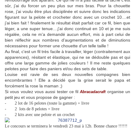
rembourrage soit aparant. Ce qui ne m'a pas facilité la tâche c'est
sûr, j'ai du forcer un peu plus sur mes bras. Pour la chouette
rose, j'ai voulu être plus disciplinée et suivre donc les indications
figurant sur la pelote et crocheter donc avec un crochet 10....et
j'ai bien fait ! finalement le résultat était parfait car ce fil, bien que
léger, a une super tenue....j'ai donc continué en 10 et je me suis
régalée, cela ne m'a demandé aucun effort, mis à part celui de
bien réflechir aux nombres d'augmentations et de diminutions
nécessaires pour former une chouette d'un telle taille !
Au final, c'est un fil très facile à travailler, léger (contraitement aux
apparences), résitant et élastique, qui ne se dédouble pas et qui
offre une large gamme de jolies couleurs ! Il me reste quelques
pelotes pour faire des paniers et/ou des sets de table.
Louise est ravie de ses deux nouvelles compagnes bien
encombrantes ! Elle a décidé que la grise serait le papa et
forcément la rose la maman ;)
Si vous voulez vous aussi tester ce fil
organise un
Abracadacraft
petit jeu et vous propose de gagner :
-
2 lot de 16 pelotes (toute la gamme) + livre
-
2
lots de 8 pelotes + livre
-
2 kits avec une pelote et un crochet
Le concours se terminera le vendredi 23 mai à 12h. Bonne chance !!!!!!