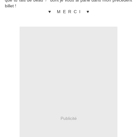
que tu fais de beau ?" dont je vous ai parlé dans mon précédent
billet !
♥ M E R C I ♥
Publicité