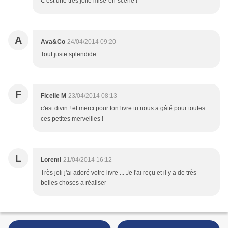
C'est une très jolie mise-en-scène !
A
Ava&Co
24/04/2014 09:20
Tout juste splendide
F
Ficelle M
23/04/2014 08:13
c'est divin ! et merci pour ton livre tu nous a gâté pour toutes
ces petites merveilles !
L
Loremi
21/04/2014 16:12
Très joli j'ai adoré votre livre ... Je l'ai reçu et il y a de très
belles choses a réaliser