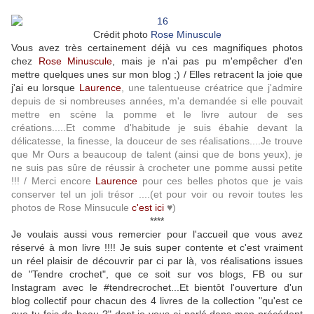
Crédit photo
Rose Minuscule
Vous avez très certainement déjà vu ces magnifiques photos
chez
Rose Minuscule
, mais je n'ai pas pu m'empêcher d'en
mettre quelques unes sur mon blog ;) / Elles retracent la joie que
j'ai eu lorsque
Laurence
, une talentueuse créatrice que j'admire
depuis de si nombreuses années, m'a demandée si elle pouvait
mettre en scène la pomme et le livre autour de ses
créations.....Et comme d'habitude je suis ébahie devant la
délicatesse, la finesse, la douceur de ses réalisations....Je trouve
que Mr Ours a beaucoup de talent (ainsi que de bons yeux), je
ne suis pas sûre de réussir à crocheter une pomme aussi petite
!!! / Merci encore
Laurence
pour ces belles photos que je vais
conserver tel un joli trésor ....(et pour voir ou revoir toutes les
photos de Rose Minsucule
c'est ici
♥)
****
Je voulais aussi vous remercier pour l'accueil que vous avez
réservé à mon livre !!!! Je suis super contente et c'est vraiment
un réel plaisir de découvrir par ci par là, vos réalisations issues
de "Tendre crochet", que ce soit sur vos blogs, FB ou sur
Instagram avec le #tendrecrochet...Et bientôt l'ouverture d'un
blog collectif pour chacun des 4 livres de la collection "qu'est ce