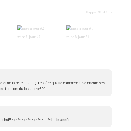
Happy 2014 !!
mise à jour #2
mise à jour #1
e et de faire le lapin!! :) J’espère qu'elle commercialise encore ses
es filles ont du les adorer! ^^
chat!! <br /> <br /> <br /> <br /> belle année!