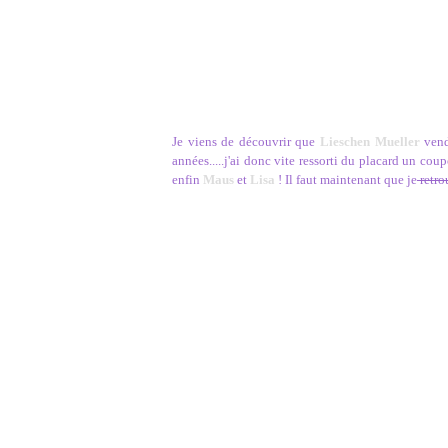
Je viens de découvrir que
Lieschen Mueller
vend
années.....j'ai donc vite ressorti du placard un cou
enfin
Maus
et
Lisa
! Il faut maintenant que je
retro