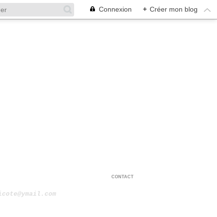
Connexion
+
Créer mon blog
CONTACT
icote@ymail.com