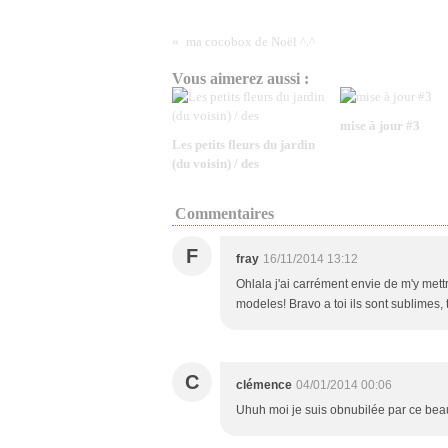
ma cocobox de Noël ^.^
Vous aimerez aussi :
mise à jour #3
Les petits fleurs du jardin
(du voisin) / des
Commentaires
F
fray
16/11/2014 13:12
Ohlala j'ai carrément envie de m'y mettr
modeles! Bravo a toi ils sont sublimes, t
C
clémence
04/01/2014 00:06
Uhuh moi je suis obnubilée par ce beau 