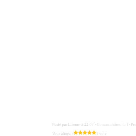
Posté par Lisenn- à 22:07 -
Commentaires [
…
]
- Pe
Vous aimez ?
1 vote