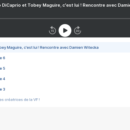
 DiCaprio et Tobey Maguire, c'est lui ! Rencontre avec Dam
bey Maguire, c'est lui ! Rencontre avec Damien Witecka
e 6
e 5
e 4
e 3
s créatrices de la VF !
e 2
e 1