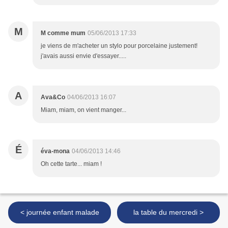
M
M comme mum
05/06/2013 17:33
je viens de m'acheter un stylo pour porcelaine justement!
j'avais aussi envie d'essayer.....
A
Ava&Co
04/06/2013 16:07
Miam, miam, on vient manger...
É
éva-mona
04/06/2013 14:46
Oh cette tarte... miam !
< journée enfant malade
la table du mercredi >