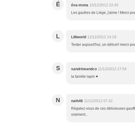
É
éva-mona
15/12/2012 22:45
Les gaufres de Liège, j'aime ! Merci pou
L
Lilliworld
12/12/2012 14:19
Tester aujourd'hui, un délice!! merci pou
S
sandrineandco
11/12/2012 17:54
la famille lapin ♥
N
nath46
11/12/2012 07:42
Régalez-vous de ces délicieuses gauffre
vraiment...