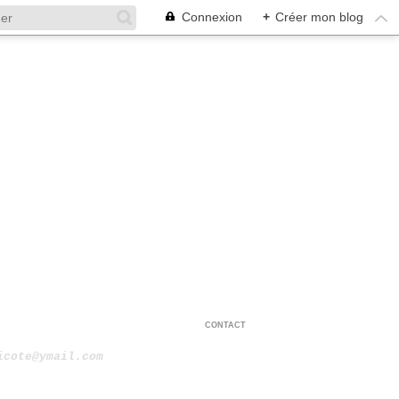
Connexion
+
Créer mon blog
CONTACT
icote@ymail.com