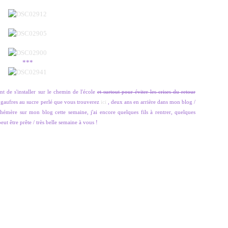
***
t de s'installer sur le chemin de l'école
et surtout pour éviter les crises du retour
es gaufres au sucre perlé que vous trouverez
ici
, deux ans en arrière dans mon blog /
éphémère sur mon blog cette semaine, j'ai encore quelques fils à rentrer, quelques
eut être prête / très belle semaine à vous !