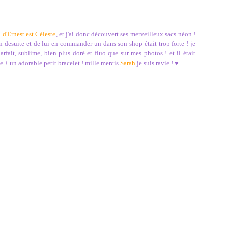
g
d'Ernest est Céleste
, et j'ai donc découvert ses merveilleux sacs néon !
un desuite et de lui en commander un dans son shop était trop forte ! je
 parfait, sublime, bien plus doré et fluo que sur mes photos ! et il était
 + un adorable petit bracelet ! mille mercis
Sarah
je suis ravie !
♥