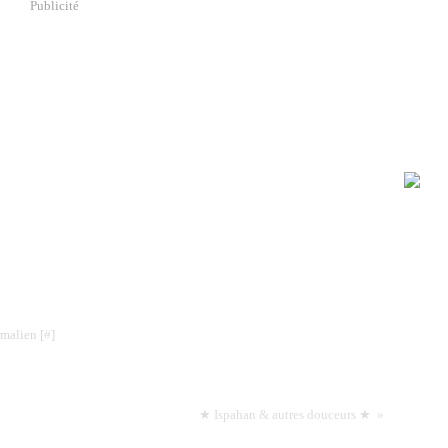
Publicité
rmalien [
#
]
★ Ispahan & autres douceurs ★