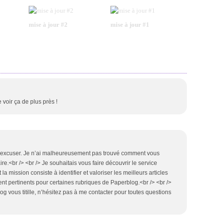
mise à jour #2
mise à jour #1
e voir ça de plus près !
 m’excuser. Je n’ai malheureusement pas trouvé comment vous
.<br /> <br /> Je souhaitais vous faire découvrir le service
a mission consiste à identifier et valoriser les meilleurs articles
ent pertinents pour certaines rubriques de Paperblog.<br /> <br />
 vous titille, n’hésitez pas à me contacter pour toutes questions