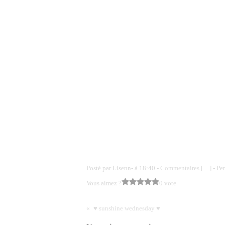
Posté par Lisenn- à 18:40 -
Commentaires [
…
]
- Pe
Vous aimez ?
0 vote
♥ sunshine wednesday ♥