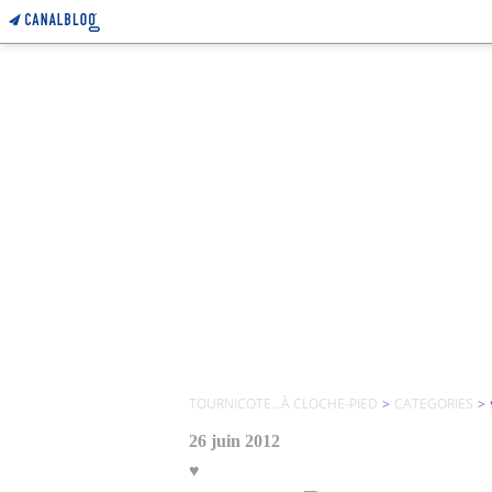
TOURNICOTE...À CLOCHE-PIED
>
CATEGORIES
>
26 juin 2012
♥