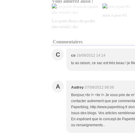
Vous aimerez aussi :
mise à jour #3
Les petits fleurs du jardin
(du voisin) / des
Commentaires
C
co
16/09/2012 14:14
tu as raison, ce sac est très beau ! je fil
A
Audrey
07/08/2012 08:58
Bonjour,<br /> <br /> Je vous prie de
contacter autrement que par commentaire
Paperblog, http://www.paperblog.fr dont l
issus des blogs. Vos articles semblerai
En espérant que le concept de Paperblog
ou renseignements...