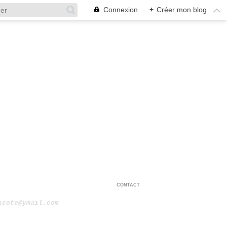
Connexion
+
Créer mon blog
CONTACT
icote@ymail.com