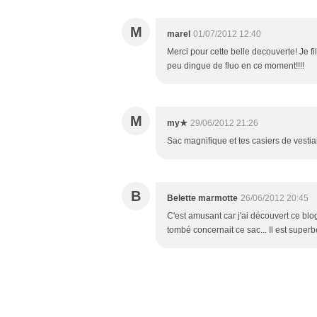
M
marel
01/07/2012 12:40
Merci pour cette belle decouverte! Je fi
peu dingue de fluo en ce moment!!!!
M
my★
29/06/2012 21:26
Sac magnifique et tes casiers de vestia
B
Belette marmotte
26/06/2012 20:45
C'est amusant car j'ai découvert ce blog 
tombé concernait ce sac... Il est superbe