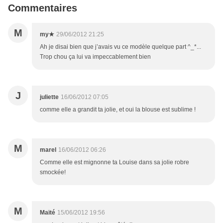
Commentaires
M
my★
29/06/2012 21:25
Ah je disai bien que j’avais vu ce modèle quelque part ^_*...
Trop chou ça lui va impeccablement bien
J
juliette
16/06/2012 07:05
comme elle a grandit ta jolie, et oui la blouse est sublime !
M
marel
16/06/2012 06:26
Comme elle est mignonne ta Louise dans sa jolie robre
smockée!
M
Maïté
15/06/2012 19:56