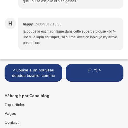
que Louise est jolie et bien gâtée!!
H
happy
15/06/2012 18:36
la poupette est magnifique dans cette superbe blouse <br />
<br /> le lapin est super, j'ai du mal avec ce lapin, je n'y arrive
pas encore
< Louise a un nouveau
(^. ^) >
doudou bizarre, comme
Hébergé par Canalblog
Top articles
Pages
Contact