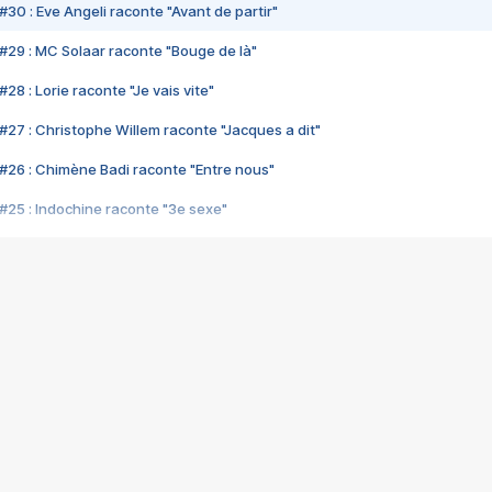
#30 : Eve Angeli raconte "Avant de partir"
#29 : MC Solaar raconte "Bouge de là"
28 : Lorie raconte "Je vais vite"
#27 : Christophe Willem raconte "Jacques a dit"
#26 : Chimène Badi raconte "Entre nous"
#25 : Indochine raconte "3e sexe"
#24 : Zaho raconte "C'est chelou"
#23 : Patrick Bruel raconte "Au café des délices"
#22 : Kyo raconte "Le chemin"
#21 : Nolwenn Leroy raconte "Cassé"
#20 : Patrick Hernandez raconte "Born to be alive"
#19 : Lorie raconte "Près de moi"
#18 : Michael Jones raconte "A nos actes manqués" (avec Jean-Jacque