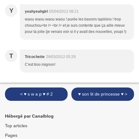
Y
yeahyeahgirl
05/04/2012 08:21
waou waou waou waou ! purée les bavoirs lapiiiiins ! trop
chouchou<br /> <br /> et je suis contente que ça aille mieux
pour ta jolie (je venais voir si il y avait des nouvelles, youpi !)
T
Tricochette
29/03/2012 05:29
C'est troo mignon!
< ♥ s w a p ♥ # 2
♥ son lit de princesse ♥ >
Hébergé par Canalblog
Top articles
Pages