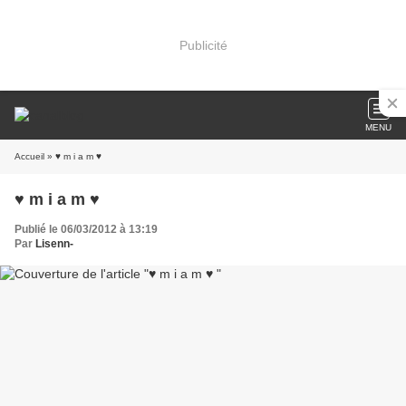
Publicité
MENU
Accueil
» ♥ m i a m ♥
♥ m i a m ♥
Publié le 06/03/2012 à 13:19
Par
Lisenn-