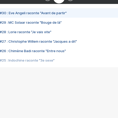
#30 : Eve Angeli raconte "Avant de partir"
#29 : MC Solaar raconte "Bouge de là"
28 : Lorie raconte "Je vais vite"
#27 : Christophe Willem raconte "Jacques a dit"
#26 : Chimène Badi raconte "Entre nous"
#25 : Indochine raconte "3e sexe"
#24 : Zaho raconte "C'est chelou"
#23 : Patrick Bruel raconte "Au café des délices"
#22 : Kyo raconte "Le chemin"
#21 : Nolwenn Leroy raconte "Cassé"
#20 : Patrick Hernandez raconte "Born to be alive"
#19 : Lorie raconte "Près de moi"