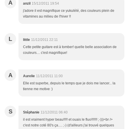
A
anzil
15/12/2011 19:54
j'adore il est magnifique ce yukulélé, des couleurs plein de
vitamines au milieu de l'hiver !!
L
little
11/12/2011 22:11
Cette petite guitare est à tomber! quelle belle association de
couleurs.... c'est magnifique!
A
Aurelie
11/12/2011 11:00
Elle est superbe, depuis le temps que je dois me lancer... la
tienne me motive :)
S
Stéphanie
11/12/2011 06:40
il est vraiment hyper beau!!!!! et ouais le fluo!!!!!!! ;-)))<br />
c'est notre coté 80's ça..... ;-) (d'ailleurs j'ai trouvé quelques