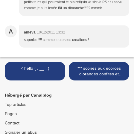
petits trucs qui pourraient te plaire!!)<br /> <br /> PS : tu as vu
comme je suis levée tôt un dimanche??? mmmh
A
ameva
10/12/2011 13:32
superbe !!!! comme toutes tes créations !
< hello ( . __ . )
*** scones aux écorces
d'oranges confites et
pépites de chocolat noir ***
>
Hébergé par Canalblog
Top articles
Pages
Contact
Signaler un abus