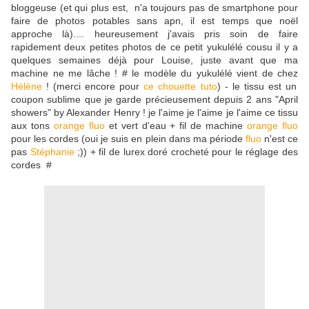
bloggeuse (et qui plus est, n'a toujours pas de smartphone pour
faire de photos potables sans apn, il est temps que noël
approche là).... heureusement j'avais pris soin de faire
rapidement deux petites photos de ce petit yukulélé cousu il y a
quelques semaines déjà pour Louise, juste avant que ma
machine ne me lâche ! # le modèle du yukulélé vient de chez
Hélène
! (merci encore pour
ce chouette tuto
) - le tissu est un
coupon sublime que je garde précieusement depuis 2 ans "April
showers" by Alexander Henry ! je l'aime je l'aime je l'aime ce tissu
aux tons
orange fluo
et vert d'eau + fil de machine
orange fluo
pour les cordes (oui je suis en plein dans ma période
fluo
n'est ce
pas
Stéphanie
;)) + fil de lurex doré crocheté pour le réglage des
cordes #