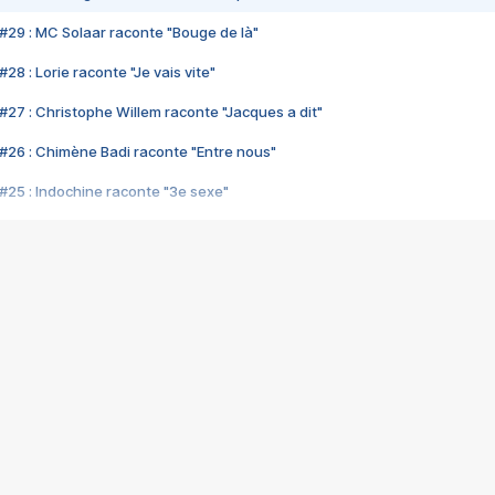
#29 : MC Solaar raconte "Bouge de là"
28 : Lorie raconte "Je vais vite"
#27 : Christophe Willem raconte "Jacques a dit"
#26 : Chimène Badi raconte "Entre nous"
#25 : Indochine raconte "3e sexe"
#24 : Zaho raconte "C'est chelou"
#23 : Patrick Bruel raconte "Au café des délices"
#22 : Kyo raconte "Le chemin"
#21 : Nolwenn Leroy raconte "Cassé"
#20 : Patrick Hernandez raconte "Born to be alive"
#19 : Lorie raconte "Près de moi"
#18 : Michael Jones raconte "A nos actes manqués" (avec Jean-Jacque