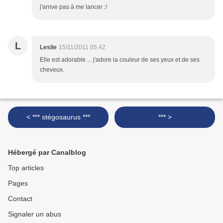
j'arrive pas à me lancer :/
L
Leslie
15/11/2011 05:42
Elle est adorable ... j'adore la couleur de ses yeux et de ses
cheveux.
< *** stégosaurus ***
*** >
Hébergé par Canalblog
Top articles
Pages
Contact
Signaler un abus