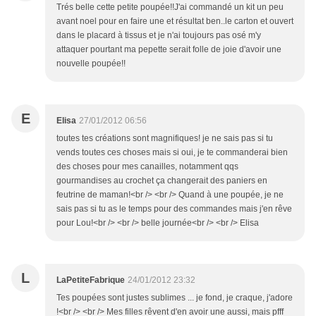
Trés belle cette petite poupée!!J'ai commandé un kit un peu
avant noel pour en faire une et résultat ben..le carton et ouvert
dans le placard à tissus et je n'ai toujours pas osé m'y
attaquer pourtant ma pepette serait folle de joie d'avoir une
nouvelle poupée!!
E
Elisa
27/01/2012 06:56
toutes tes créations sont magnifiques! je ne sais pas si tu
vends toutes ces choses mais si oui, je te commanderai bien
des choses pour mes canailles, notamment qqs
gourmandises au crochet ça changerait des paniers en
feutrine de maman!<br /> <br /> Quand à une poupée, je ne
sais pas si tu as le temps pour des commandes mais j'en rêve
pour Lou!<br /> <br /> belle journée<br /> <br /> Elisa
L
LaPetiteFabrique
24/01/2012 23:32
Tes poupées sont justes sublimes ... je fond, je craque, j'adore
!<br /> <br /> Mes filles rêvent d'en avoir une aussi, mais pfff