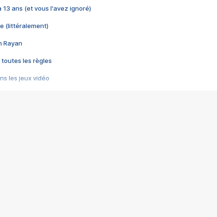
 a 13 ans (et vous l'avez ignoré)
e (littéralement)
im Rayan
 toutes les règles
s les jeux vidéo
us choquant de Rockstar ? - Le scandale BULLY
e plus moche de Steam
du RÊVE tourne au CAUCHEMAR
pendant 8 heures
it… à tort
umiliés par un jeu vidéo
ire - Final Fantasy 8