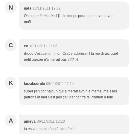
N
nata
13/11/2011 19:02
Oh super !!!!!<br /> si j'ai le temps pour mon neveu avant
noël.....
C
co
10/11/2011 13:06
rhôôô c'est canon, mon Crabe adorerait ! tu me diras, quel
petit garçon n'aimerait pas ??? ;-)
K
kezakodrolo
08/11/2011 11:14
super j'en connait un qui aimerait avoir le meme, mais les
patrons et moi c'est pas ça!! par contre felicitation à toi!!
A
ameva
06/11/2011 12:23
tu es vraiment très très douée !