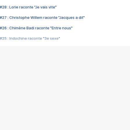
28 : Lorie raconte "Je vais vite"
#27 : Christophe Willem raconte "Jacques a dit"
#26 : Chimène Badi raconte "Entre nous"
#25 : Indochine raconte "3e sexe"
#24 : Zaho raconte "C'est chelou"
#23 : Patrick Bruel raconte "Au café des délices"
#22 : Kyo raconte "Le chemin"
#21 : Nolwenn Leroy raconte "Cassé"
#20 : Patrick Hernandez raconte "Born to be alive"
#19 : Lorie raconte "Près de moi"
#18 : Michael Jones raconte "A nos actes manqués" (avec Jean-Jacque
#17 : Khaled raconte "Aïcha"