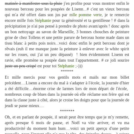
matinée à manifester sous la pluie
j'en profite pour vous montrer enfin le
nouveau berceau pour les poupées de Lisenn...# c'est un vieux berceau
qui m'a été offert dans son jus par
mlle pomme verte
, je te remercie
encore mille fois
Stéphanie
pour ta générosité et ta gentillesse ! # dans la
précipitation je n'ai pas pensé à prendre de photo avant/après ! donc après
un bon nettoyage au savon de Marseille, 3 bonnes chouches de peinture
grise de chez Tollens et une petite parure de berceau home made dans un
tissu blanc à petits pois noirs...voici donc enfin le petit berceau dont je
rêvais (euh il me manque juste la peinture à enlever avec le white spirit
sur les roues, oui j'ai un peu dépassé) ! bien évidemment Lisenn est
ravie, elle promène sa poupée dans tout l'appartement. # ce joli sourire
juste un peu crispé
est pour toi
Stéphanie
;-)))
******
Et mille mercis pour vos gentils mots et mails sur mon billet
précédent....Lisenn a encore du mal à s'adapter à l'école, la journée d'hier
a été difficile....énorme crise de larmes lors de mon départ de l'école,
nombreux coup de blues dans la journée où elle réclame son frère qui est
dans la classe juste à côté, alors je croise les doigts pour que la journée de
jeudi se passe mieux....
*******
Oh, et en parlant de poupée, il serait peut être temps que je m'y remette,
après presque 6 mois de pause, et Noël va vite arriver, et vu ma
productivité du moment hum hum....voici un petit aperçu d'une petite